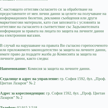
С настоящото оттеглям съгласието си за обработване на
предоставените от мен лични данни за целите на получаване на
информационен бюлетин, рекламни съобщения или други
маркетингови материали, като съм запознат/а с условията за
оттегляне на съгласието в съответствие със Задължителната
информация за правата на лицата по защита на личните данни
на електронния магазин.
В случай на нарушаване на правата Ви съгласно горепосоченото
или приложимото законодателство за защита на личните данни,
имате право да подадете жалба до Комисията за защита на
личните данни, както следва:
Наименование:
Комисия за защита на личните данни.
Седалище и адрес на управление:
гр. София 1592, бул. „Проф.
Цветан Лазаров” № 2
Адрес за кореспонденция:
гр. София 1592, бул. „Проф. Цветан
Лазаров” № 2
Телефон:
02 915 3 518