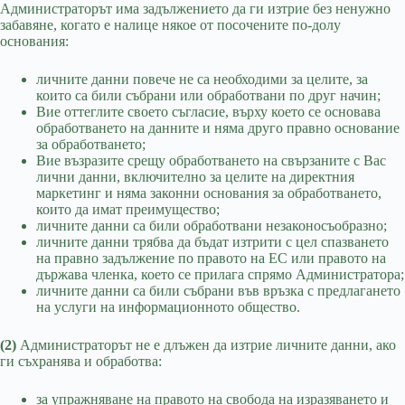
Администраторът има задължението да ги изтрие без ненужно
забавяне, когато е налице някое от посочените по-долу
основания:
личните данни повече не са необходими за целите, за
които са били събрани или обработвани по друг начин;
Вие оттеглите своето съгласие, върху което се основава
обработването на данните и няма друго правно основание
за обработването;
Вие възразите срещу обработването на свързаните с Вас
лични данни, включително за целите на директния
маркетинг и няма законни основания за обработването,
които да имат преимущество;
личните данни са били обработвани незаконосъобразно;
личните данни трябва да бъдат изтрити с цел спазването
на правно задължение по правото на ЕС или правото на
държава членка, което се прилага спрямо Администратора;
личните данни са били събрани във връзка с предлагането
на услуги на информационното общество.
(2)
Администраторът не е длъжен да изтрие личните данни, ако
ги съхранява и обработва:
за упражняване на правото на свобода на изразяването и