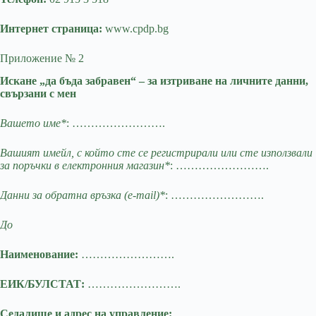
Интернет страница:
www.cpdp.bg
Приложение № 2
Искане „да бъда забравен“ – за изтриване на личните данни,
свързани с мен
Вашето име*
: …………………….
Вашият имейл, с който сте се регистрирали или сте използвали
за поръчки в електронния магазин*
: …………………….
Данни за обратна връзка (e-mail)*
: …………………….
До
Наименование:
…………………….
ЕИК/БУЛСТАТ:
…………………….
Седалище и адрес на управление:
…………………….