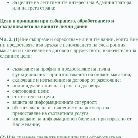
За целите на легитимните интереси на Администратора
или на трета страна;
Цели и принципи при събирането, обработването и
съхраняването на вашите лични данни
Чл. 2. (1)
Ние събираме и обработваме личните данни, които Вие
ни предоставяте във връзка с използването на електронния
магазин и сключване на договор с дружеството, включително за
следните цели:
създаване на профил и предоставяне на пълна
функционалност при използването на онлайн магазина;
сключване и изпълнение на договор от разстояние;
индивидуализация на страна по договора;
счетоводни цели;
статистически цели;
защита на информационната сигурност;
обезпечаване на изпълнението на договора за
предоставяне на съответната услуга.
изпращане на информационен бюлетин при изразено от
Вас желание;
(2)
Ние спазваме следните принципи при обработката на