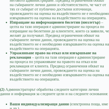
неговото администриране. Предвид ограничения обхват
на събираните лични данни и обстоятелството, че част от
тях се събират от публично достъпни източници,
провеждането на оценка на въздействието не е необходимо
извършването на оценка на въздействието на операцията.
Изпращане на информационен бюлетин (нюзлетър)
–
целта на тази операция е администриране на процеса по
изпращане на бюлетини до клиентите, които са заявили, че
желаят да получават. Предвид ограничения обхват на
събираните лични данни, провеждането на оценка на
въздействието не е необходимо извършването на оценка на
въздействието на операцията.
Упражняване право на отказ или извършване на
рекламация
– целта на тази операция е администриране
на процеса по упражняване на правото на отказ или
рекламация от клиента. Предвид ограничения обхват на
събираните лични данни, провеждането на оценка на
въздействието не е необходимо извършването на оценка на
въздействието на операцията.
(2)
Администраторът обработва следните категории лични
данни и информация за следните цели и на следните основания:
Ваши индивидуализиращи данни
(електронна поща, име
и др.)