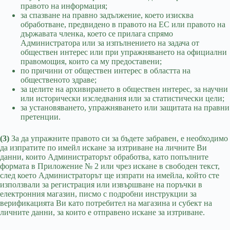
правото на информация;
за спазване на правно задължение, което изисква
обработване, предвидено в правото на ЕС или правото на
държавата членка, което се прилага спрямо
Администратора или за изпълнението на задача от
обществен интерес или при упражняването на официални
правомощия, които са му предоставени;
по причини от обществен интерес в областта на
общественото здраве;
за целите на архивирането в обществен интерес, за научни
или исторически изследвания или за статистически цели;
за установяването, упражняването или защитата на правни
претенции.
(3)
За да упражните правото си за бъдете забравен, е необходимо
да изпратите по имейл искане за изтриване на личните Ви
данни, които Администраторът обработва, като попълните
формата в Приложение № 2 или чрез искане в свободен текст,
след което Администраторът ще изпрати на имейла, който сте
използвали за регистрация или извършване на поръчки в
електронния магазин, писмо с подробни инструкции за
верификацията Ви като потребител на магазина и субект на
личните данни, за които е отправено искане за изтриване.