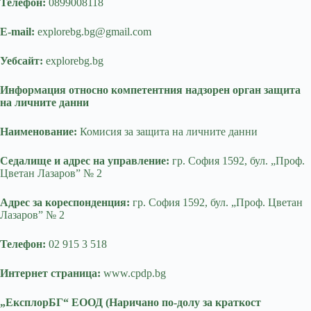
Телефон:
0899008118
E-mail:
explorebg.bg@gmail.com
Уебсайт:
explorebg.bg
Информация относно компетентния надзорен орган защита
на личните данни
Наименование:
Комисия за защита на личните данни
Седалище и адрес на управление:
гр. София 1592, бул. „Проф.
Цветан Лазаров” № 2
Адрес за кореспонденция:
гр. София 1592, бул. „Проф. Цветан
Лазаров” № 2
Телефон:
02 915 3 518
Интернет страница:
www.cpdp.bg
„ЕксплорБГ“ ЕООД (Наричано по-долу за краткост