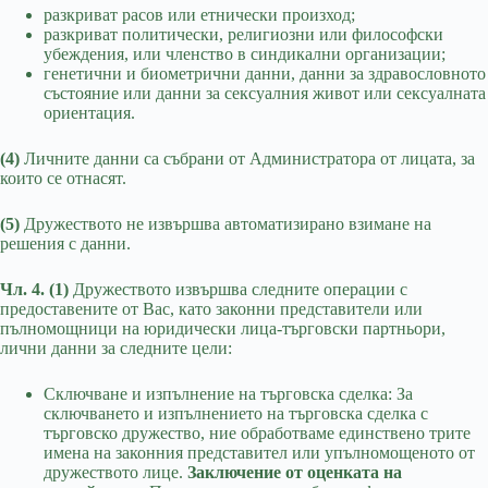
разкриват расов или етнически произход;
разкриват политически, религиозни или философски
убеждения, или членство в синдикални организации;
генетични и биометрични данни, данни за здравословното
състояние или данни за сексуалния живот или сексуалната
ориентация.
(4)
Личните данни са събрани от Администратора от лицата, за
които се отнасят.
(5)
Дружеството не извършва автоматизирано взимане на
решения с данни.
Чл. 4. (1)
Дружеството извършва следните операции с
предоставените от Вас, като законни представители или
пълномощници на юридически лица-търговски партньори,
лични данни за следните цели:
Сключване и изпълнение на търговска сделка: За
сключването и изпълнението на търговска сделка с
търговско дружество, ние обработваме единствено трите
имена на законния представител или упълномощеното от
дружеството лице.
Заключение от оценката на