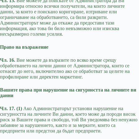
Чл. 15.
Вие можете да поискате от Администратора да Ви
информира относно всички получатели, на които личните
данни, за които е поискано коригиране, изтриване или
ограничаване на обработването, са били разкрити.
Администраторът може да откаже да предостави тази
информация, ако това би било невъзможно или изисква
несъразмерно големи усилия.
Право на възражение
Чл. 16.
Вие можете да възразите по всяко време срещу
обработването на лични данни от Администратора, които се
отнасят до него, включително ако се обработват за целите на
профилиране или директен маркетинг.
Вашите права при нарушение на сигурността на личните ви
данни
Чл. 17. (1)
Ако Администраторът установи нарушение на
сигурността на личните Ви данни, което може да породи висок
риск за Вашите права и свободи, той Ви уведомява без ненужно
забавяне за нарушението, както и за мерките, които са
предприети или предстои да бъдат предприети.