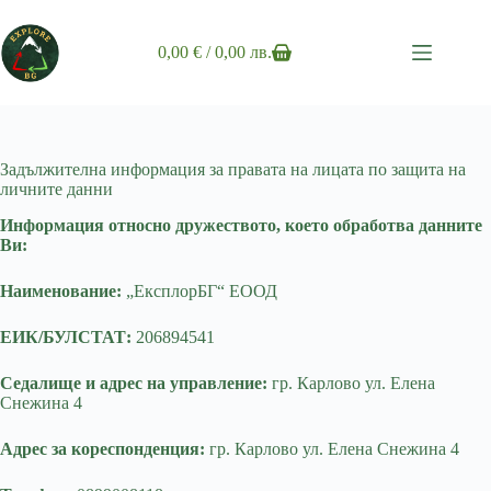
Skip
to
content
0,00
€
/ 0,00 лв.
Shopping
cart
Задължителна информация за правата на лицата по защита на
личните данни
Информация относно дружеството, което обработва данните
Ви:
Наименование:
„ЕксплорБГ“ ЕООД
ЕИК/БУЛСТАТ:
206894541
Седалище и адрес на управление:
гр. Карлово ул. Елена
Снежина 4
Адрес за кореспонденция:
гр. Карлово ул. Елена Снежина 4