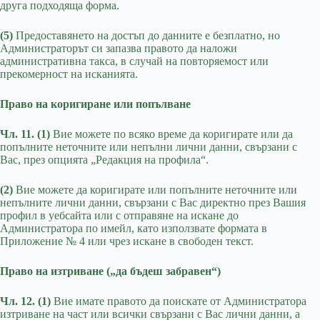
друга подходяща форма.
(5)
Предоставянето на достъп до данните е безплатно, но
Администраторът си запазва правото да наложи
административна такса, в случай на повторяемост или
прекомерност на исканията.
Право на коригиране или попълване
Чл. 11. (1)
Вие можете по всяко време да коригирате или да
попълните неточните или непълни лични данни, свързани с
Вас, през опцията „Редакция на профила“.
(2)
Вие можете да коригирате или попълните неточните или
непълните лични данни, свързани с Вас директно през Вашия
профил в уебсайта или с отправяне на искане до
Администратора по имейл, като използвате формата в
Приложение № 4 или чрез искане в свободен текст.
Право на изтриване („да бъдеш забравен“)
Чл. 12. (1)
Вие имате правото да поискате от Администратора
изтриване на част или всички свързани с Вас лични данни, а