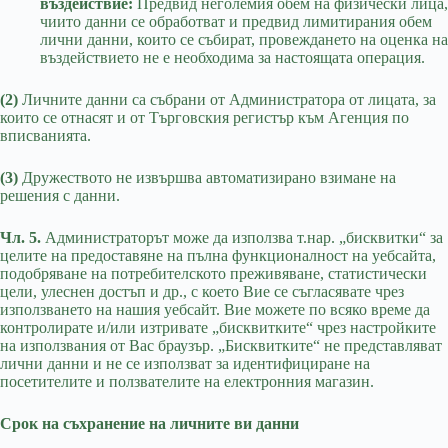
въздействие:
Предвид неголемия обем на физически лица,
чиито данни се обработват и предвид лимитирания обем
лични данни, които се събират, провеждането на оценка на
въздействието не е необходима за настоящата операция.
(2)
Личните данни са събрани от Администратора от лицата, за
които се отнасят и от Търговския регистър към Агенция по
вписванията.
(3)
Дружеството не извършва автоматизирано взимане на
решения с данни.
Чл. 5.
Администраторът може да използва т.нар. „бисквитки“ за
целите на предоставяне на пълна функционалност на уебсайта,
подобряване на потребителското преживяване, статистически
цели, улеснен достъп и др., с което Вие се съгласявате чрез
използването на нашия уебсайт. Вие можете по всяко време да
контролирате и/или изтривате „бисквитките“ чрез настройките
на използвания от Вас браузър. „Бисквитките“ не представляват
лични данни и не се използват за идентифициране на
посетителите и ползвателите на електронния магазин.
Срок на съхранение на личните ви данни