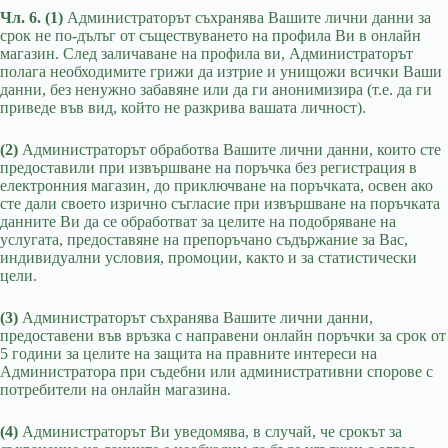
Чл. 6. (1)
Администраторът съхранява Вашите лични данни за
срок не по-дълъг от съществуването на профила Ви в онлайн
магазин. След заличаване на профила ви, Администраторът
полага необходимите грижи да изтрие и унищожи всички Ваши
данни, без ненужно забавяне или да ги анонимизира (т.е. да ги
приведе във вид, който не разкрива вашата личност).
(2)
Администраторът обработва Вашите лични данни, които сте
предоставили при извършване на поръчка без регистрация в
електронния магазин, до приключване на поръчката, освен ако
сте дали своето изрично съгласие при извършване на поръчката
данните Ви да се обработват за целите на подобряване на
услугата, предоставяне на препоръчано съдържание за Вас,
индивидуални условия, промоции, както и за статистически
цели.
(3)
Администраторът съхранява Вашите лични данни,
предоставени във връзка с направени онлайн поръчки за срок от
5 години за целите на защита на правните интереси на
Администратора при съдебни или административни спорове с
потребители на онлайн магазина.
(4)
Администраторът Ви уведомява, в случай, че срокът за