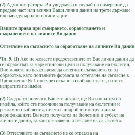
(2)
Администраторът Ви уведомява в случай на намерение да
предаде част или всички Ваши лични данни на трети държави
или международни организации.
Вашите права при събирането, обработването и
съхранението на личните Ви данни
Оттегляне на съгласието за обработване на личните Ви данни
Чл. 9. (1)
Ако не желаете предоставените от Вас лични данни да
се обработват за маркетингови цели и получаване на бюлетин,
Вие можете по всяко време да оттеглите съгласието си за
обработка, като попълните формата за оттегляне на съгласие в
Приложение № 1 или чрез искане в свободен текст, и ни го
изпратите по имейл.
(2)
След като получим Вашето искане, ще Ви изпратим на
имейла, който сте посочили за получаване на бюлетини и
рекламни съобщения, писмо с подробни инструкции за
верификацията Ви като получател на бюлетини и субект на
личните данни, за които е заявено оттегляне на съгласието.
(3)
Оттеглянето на съгласието не се отразява на