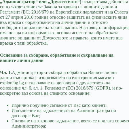
„Администратор“ или „Дружеството“)
осъществява дейността
си в съответствие със Закона за защита на личните данни и
Регламент (ЕС) 2016/679 на Европейския парламент и на Съвета
от 27 април 2016 година относно защитата на физическите лица
във връзка с обработването на лични данни и относно
свободното движение на такива данни. Настоящата информация
има цел да ви информира за всички аспекти на обработката
личните ви данни от Дружеството и правата, които имате във
връзка с тази обработка.
Основание за събиране, обработване и съхраняване на
вашите лични данни
Чл. 1.
Администраторът събира и обработва Вашите лични
данни във връзка с използването на електронния магазин
explorebg.bg и сключване на договори с дружеството на
основание чл. 6, ал. 1, Регламент (ЕС) 2016/679 (GDPR), и по-
конкретно въз основа на следното основание:
Изрично получено съгласие от Вас като клиент;
Изпълнение на задълженията на Администратора по
договор с Вас;
Спазване на законово задължение, което се прилага спрямо
Администратора;