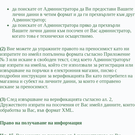
да поискате от Администратора да Ви предостави Вашите
лични данни в четим формат и да ги прехвърлите към друг
Администратор;
да поискате от Администратора пряко да прехвърли
Вашите лични данни към посочен от Вас администратор,
когато това е технически осъществимо.
(2)
Вие можете да упражните правото на преносимост като ни
изпратите по имейл попълнена формата съгласно Приложение
№ 3 или искане в свободен текст, след което Администраторът
ще изпрати на имейла, който сте използвали за регистрация или
извършване на поръчки в електронния магазин, писмо с
подробни инструкции за верификацията Ви като потребител на
магазина и субект на личните данни, за които е отправено
искане за преносимост.
(3)
След извършване на верификацията съгласно ал. 2,
Дружеството изпрати на посочения от Вас имейл данните, които
обработва за Вас, във формат XML.
Право на получаване на информация