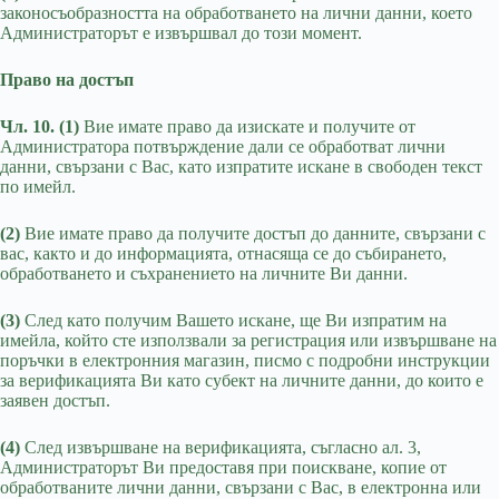
законосъобразността на обработването на лични данни, което
Администраторът е извършвал до този момент.
Право на достъп
Чл. 10. (1)
Вие имате право да изискате и получите от
Администратора потвърждение дали се обработват лични
данни, свързани с Вас, като изпратите искане в свободен текст
по имейл.
(2)
Вие имате право да получите достъп до данните, свързани с
вас, както и до информацията, отнасяща се до събирането,
обработването и съхранението на личните Ви данни.
(3)
След като получим Вашето искане, ще Ви изпратим на
имейла, който сте използвали за регистрация или извършване на
поръчки в електронния магазин, писмо с подробни инструкции
за верификацията Ви като субект на личните данни, до които е
заявен достъп.
(4)
След извършване на верификацията, съгласно ал. 3,
Администраторът Ви предоставя при поискване, копие от
обработваните лични данни, свързани с Вас, в електронна или