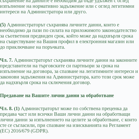
съхранение на данните е необходим да бъде удължен с оглед
изпълнение на нормативно задължение или с оглед легитимни
интереси на Администратора или друго.
(5)
Администраторът съхранява личните данни, които е
необходимо да пази по силата на приложимото законодателство
за съответния предвиден срок, който може да надхвърля срока
на съществуване на Вашия профил в електронния магазин или
до приключване на поръчката.
Чл. 7.
Администраторът съхранява личните данни на законните
представители на търговските си партньори за срока на
изпълнение на договора, за спазване на легитимните интереси и
законови задължения на Администратора, като този срок може
да надхвърля срока на сключения договор.
Предаване на Вашите лични данни за обработване
Чл. 8. (1)
Администраторът може по собствена преценка да
предава част или всички Ваши лични данни на обработващи
лични данни за изпълнението на целите за обработване, с които
сте се съгласили, при спазване на изискванията на Регламент
(ЕС) 2016/679 (GDPR).