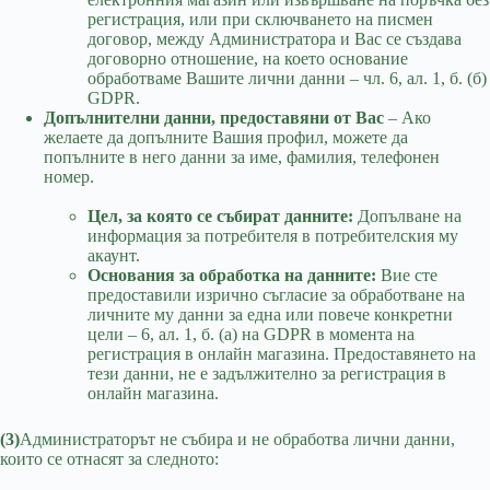
регистрация, или при сключването на писмен
договор, между Администратора и Вас се създава
договорно отношение, на което основание
обработваме Вашите лични данни – чл. 6, ал. 1, б. (б)
GDPR.
Допълнителни данни, предоставяни от Вас
– Ако
желаете да допълните Вашия профил, можете да
попълните в него данни за име, фамилия, телефонен
номер.
Цел, за която се събират данните:
Допълване на
информация за потребителя в потребителския му
акаунт.
Основания за обработка на данните:
Вие сте
предоставили изрично съгласие за обработване на
личните му данни за една или повече конкретни
цели – 6, ал. 1, б. (a) на GDPR в момента на
регистрация в онлайн магазина. Предоставянето на
тези данни, не е задължително за регистрация в
онлайн магазина.
(3)
Администраторът не събира и не обработва лични данни,
които се отнасят за следното: