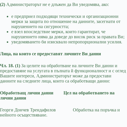
(2)
Администраторът не е длъжен да Ви уведомява, ако:
е предприел подходящи технически и организационни
мерки за защита по отношение на данните, засегнати от
нарушението на сигурността;
е взел впоследствие мерки, които гарантират, че
нарушението няма да доведе до висок риск за правата Ви;
уведомяването би изисквало непропорционални усилия.
Лица, на които се предоставят личните Ви данни
Чл. 18. (1)
За целите на обработване на личните Ви данни и
предоставяне на услугата в пълната й функционалност и с оглед
Вашите интереси, Администраторът може да предостави
данните на следните лица, които са обработващи данни:
Обработващ лични данни
Цел на обработването на
лични данни
Георги Дончев Трендафилов Обработка на поръчка и
нейното осъществяване.
………………………………………..