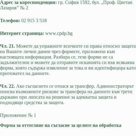
Адрес за кореспонденция:
гр. София 1592, бул. „Проф. Цветан
Лазаров” № 2
Телефон:
02 915 3 518
Интернет страница:
www.cpdp.bg
Чл. 21.
Можете да упражните всичките си права относно защита
на Вашите лични данни чрез формите, приложени към
настоящата информация. Разбира се, тези форми не са
задължителни и можете да отправите исканията си във всякаква
форма, която съдържа изявление за това и ви идентифицира като
притежател на данните.
Чл. 22.
Ако съгласието се отнася за трансфер, Администраторът
описва възможните рискове за трансфера на данните към трети
държави при липсата на решение за адекватна защита и
подходящи средства за защита.
Приложение № 1
Форма за оттегляне на съгласие за целите на обработка