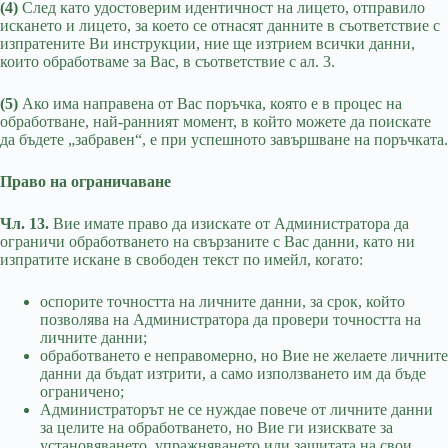
(4)
След като удостоверим идентичност на лицето, отправило
искането и лицето, за което се отнасят данните в съответствие с
изпратените Ви инструкции, ние ще изтрием всички данни,
които обработваме за Вас, в съответствие с ал. 3.
(5)
Ако има направена от Вас поръчка, която е в процес на
обработване, най-ранният момент, в който можете да поискате
да бъдете „забравен“, е при успешното завършване на поръчката.
Право на ограничаване
Чл. 13.
Вие имате право да изискате от Администратора да
ограничи обработването на свързаните с Вас данни, като ни
изпратите искане в свободен текст по имейл, когато:
оспорите точността на личните данни, за срок, който
позволява на Администратора да провери точността на
личните данни;
обработването е неправомерно, но Вие не желаете личните
данни да бъдат изтрити, а само използването им да бъде
ограничено;
Администраторът не се нуждае повече от личните данни
за целите на обработването, но Вие ги изисквате за
установяването, упражняването или защитата на свои