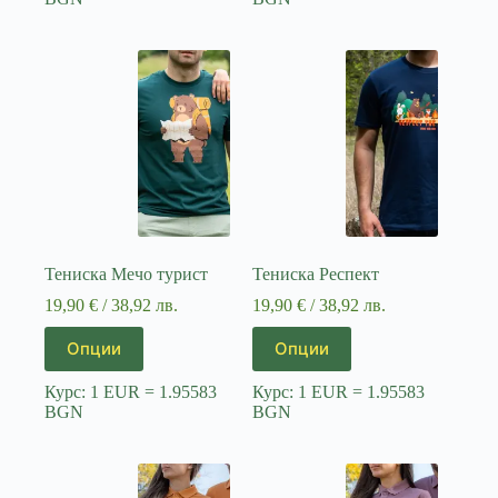
variants.
variants.
The
The
options
options
may
may
be
be
chosen
chosen
on
on
the
the
product
product
page
page
Тениска Мечо турист
Тениска Респект
19,90
€
/ 38,92 лв.
19,90
€
/ 38,92 лв.
This
This
Опции
Опции
product
product
has
has
Курс: 1 EUR = 1.95583
Курс: 1 EUR = 1.95583
multiple
multiple
BGN
BGN
variants.
variants.
The
The
options
options
may
may
be
be