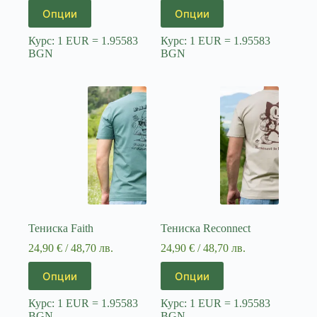
This
This
Опции
Опции
product
product
has
has
Курс: 1 EUR = 1.95583
Курс: 1 EUR = 1.95583
multiple
multiple
BGN
BGN
variants.
variants.
The
The
options
options
may
may
be
be
chosen
chosen
on
on
the
the
product
product
page
page
Тениска Faith
Тениска Reconnect
24,90
€
/ 48,70 лв.
24,90
€
/ 48,70 лв.
This
This
Опции
Опции
product
product
has
has
Курс: 1 EUR = 1.95583
Курс: 1 EUR = 1.95583
multiple
multiple
BGN
BGN