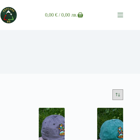
Skip
to
content
0,00
€
/ 0,00 лв.
Shopping
cart