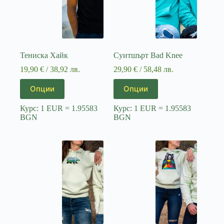
product
product
page
page
Тениска Хайк
Суитшърт Bad Knee
19,90
€
/ 38,92 лв.
29,90
€
/ 58,48 лв.
This
This
Опции
Опции
product
product
has
has
Курс: 1 EUR = 1.95583
Курс: 1 EUR = 1.95583
multiple
multiple
BGN
BGN
variants.
variants.
The
The
options
options
may
may
be
be
chosen
chosen
on
on
the
the
product
product
page
page