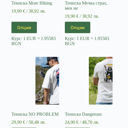
Тениска More Hiking
Тениска Мечка страх,
мен не
19,90
€
/ 38,92 лв.
19,90
€
/ 38,92 лв.
This
This
Опции
Опции
product
product
has
has
Курс: 1 EUR = 1.95583
Курс: 1 EUR = 1.95583
multiple
multiple
BGN
BGN
variants.
variants.
The
The
options
options
may
may
be
be
chosen
chosen
on
on
the
the
product
product
page
page
Тениска NO PROBLEM
Тениска Dangerous
29,90
€
/ 58,48 лв.
24,90
€
/ 48,70 лв.