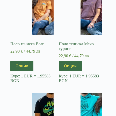
chosen
chosen
on
on
the
the
product
product
page
page
Поло тениска Bear
Поло тениска Мечо
турист
22,90
€
/ 44,79 лв.
22,90
€
/ 44,79 лв.
This
This
Опции
Опции
product
product
has
has
Курс: 1 EUR = 1.95583
Курс: 1 EUR = 1.95583
multiple
multiple
BGN
BGN
variants.
variants.
The
The
options
options
may
may
be
be
chosen
chosen
on
on
the
the