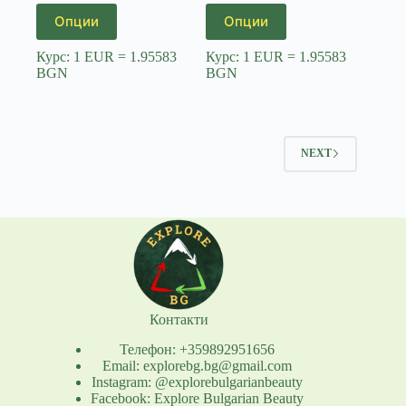
This
This
Опции
Опции
product
product
has
has
Курс: 1 EUR = 1.95583
Курс: 1 EUR = 1.95583
multiple
multiple
BGN
BGN
variants.
variants.
The
The
options
options
may
may
be
be
NEXT
chosen
chosen
on
on
the
the
product
product
page
page
Контакти
Телефон: +359892951656
Email: explorebg.bg@gmail.com
Instagram: @explorebulgarianbeauty
Facebook: Explore Bulgarian Beauty