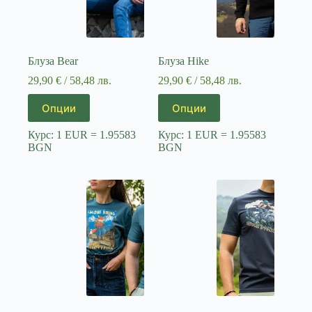
Блуза Bear
Блуза Hike
29,90
€
/ 58,48 лв.
29,90
€
/ 58,48 лв.
This
This
Опции
Опции
product
product
has
has
Курс: 1 EUR = 1.95583
Курс: 1 EUR = 1.95583
multiple
multiple
BGN
BGN
variants.
variants.
The
The
options
options
may
may
be
be
chosen
chosen
on
on
the
the
product
product
page
page