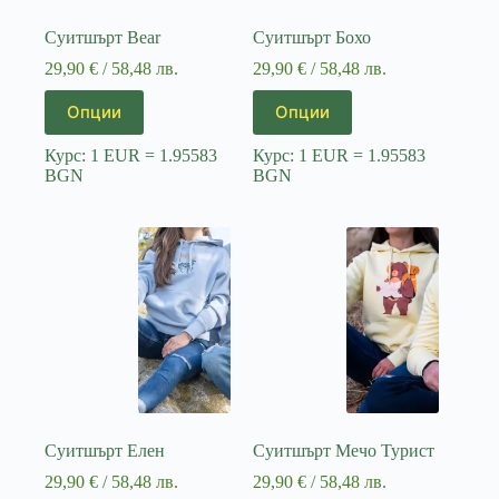
Суитшърт Bear
Суитшърт Бохо
29,90
€
/ 58,48 лв.
29,90
€
/ 58,48 лв.
This
This
Опции
Опции
product
product
has
has
Курс: 1 EUR = 1.95583
Курс: 1 EUR = 1.95583
multiple
multiple
BGN
BGN
variants.
variants.
The
The
options
options
may
may
be
be
chosen
chosen
on
on
the
the
product
product
page
page
Суитшърт Елен
Суитшърт Мечо Турист
29,90
€
/ 58,48 лв.
29,90
€
/ 58,48 лв.