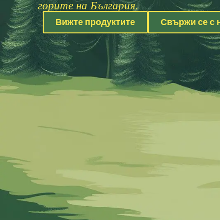
горите на България.
Вижте продуктите
Свържи се с 