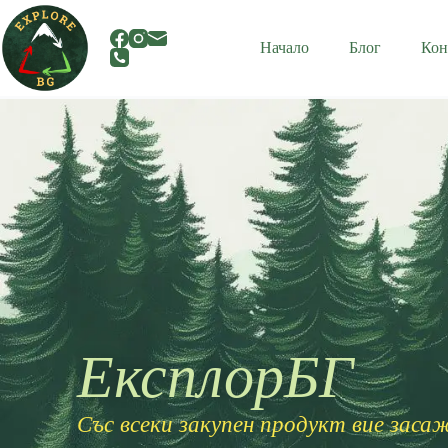
Начало
Блог
Кон
ЕксплорБГ
Със всеки закупен продукт вие заса