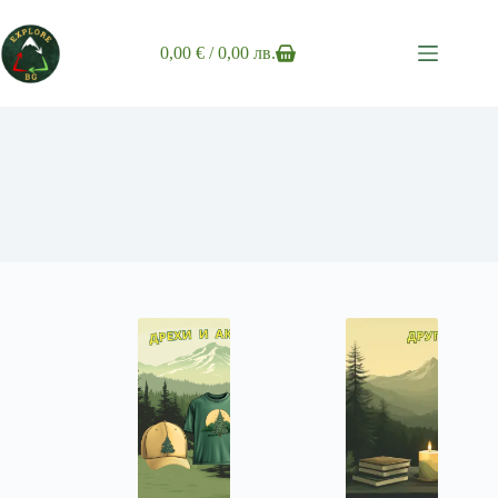
Skip
to
content
0,00
€
/ 0,00 лв.
Shopping
cart