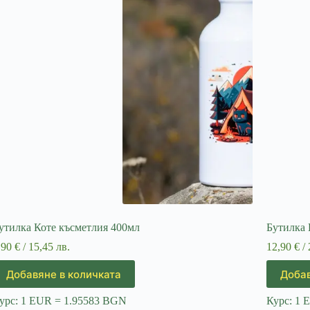
утилка Коте късметлия 400мл
Бутилка 
,90
€
/ 15,45 лв.
12,90
€
/ 
Добавяне в количката
Добав
урс: 1 EUR = 1.95583 BGN
Курс: 1 