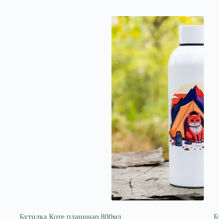
Бутилка Коте планинар 800мл
Б