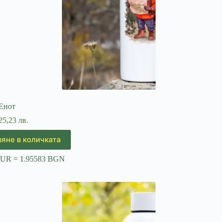
Енот
25,23 лв.
яне в количката
EUR = 1.95583 BGN