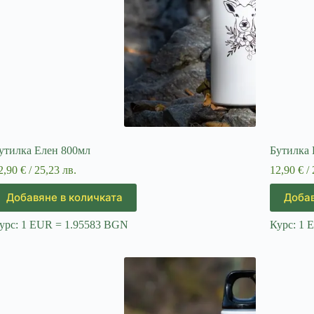
утилка Елен 800мл
Бутилка 
2,90
€
/ 25,23 лв.
12,90
€
/ 
Добавяне в количката
Добав
урс: 1 EUR = 1.95583 BGN
Курс: 1 