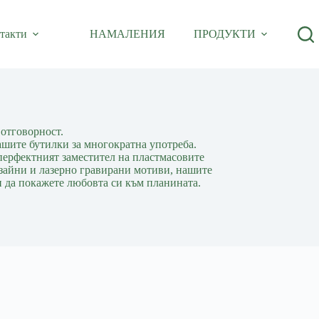
такти
НАМАЛЕНИЯ
ПРОДУКТИ
 отговорност.
шите бутилки за многократна употреба.
 перфектният заместител на пластмасовите
изайни и лазерно гравирани мотиви, нашите
и да покажете любовта си към планината.