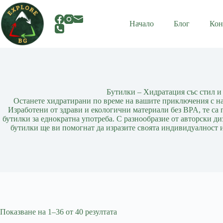
Skip
to
content
Начало
Блог
Кон
Бутилки – Хидратация със стил и
Останете хидратирани по време на вашите приключения с на
Изработени от здрави и екологични материали без BPA, те са
бутилки за еднократна употреба. С разнообразие от авторски д
бутилки ще ви помогнат да изразите своята индивидуалност 
Показване на 1–36 от 40 резултата