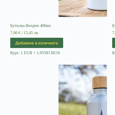
Бутилка Вихрен 400мл
Б
7,90
€
/ 15,45 лв.
7
Добавяне в количката
Курс: 1 EUR = 1.95583 BGN
К