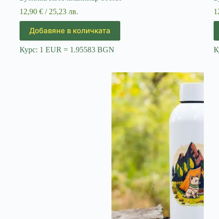
12,90
€
/ 25,23 лв.
1
Добавяне в количката
Курс: 1 EUR = 1.95583 BGN
К