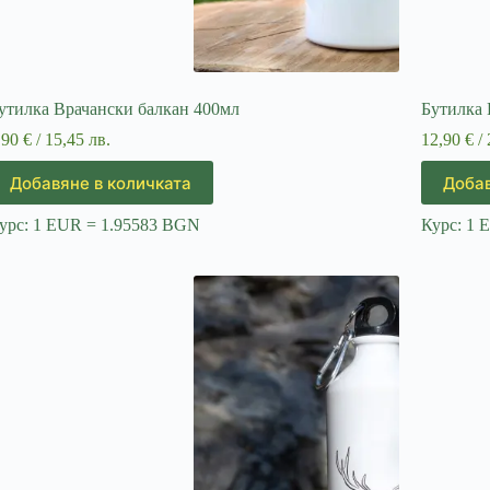
утилка Врачански балкан 400мл
Бутилка 
,90
€
/ 15,45 лв.
12,90
€
/ 
Добавяне в количката
Добав
урс: 1 EUR = 1.95583 BGN
Курс: 1 