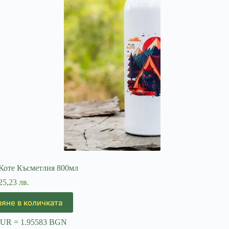
Коте Късметлия 800мл
25,23 лв.
яне в количката
EUR = 1.95583 BGN