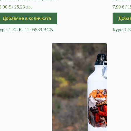
2,90
€
/ 25,23 лв.
7,90
€
/ 1
Добавяне в количката
Добав
урс: 1 EUR = 1.95583 BGN
Курс: 1 