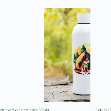
утилка Куче планинар 800мл
Бутилка 