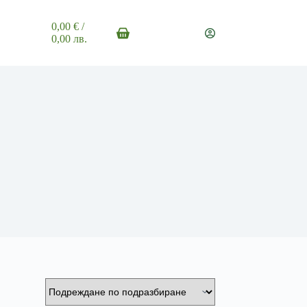
0,00
€
/
Shopping
0,00 лв.
cart