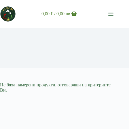
Skip
to
content
0,00
€
/ 0,00 лв.
Shopping
cart
Не бяха намерени продукти, отговарящи на критериите
Ви.