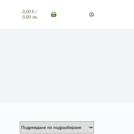
0,00
€
/
Shopping
0,00 лв.
cart