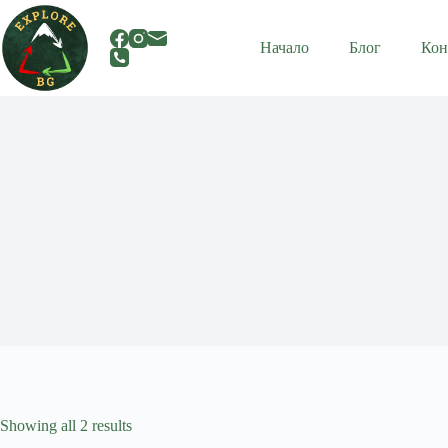
Skip
to
content
Начало
Блог
Кон
Showing all 2 results