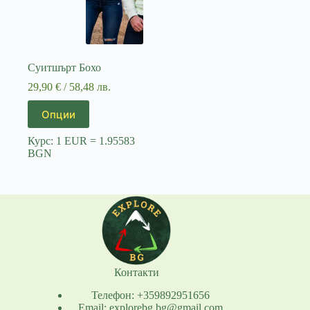
Суитшърт Бохо
29,90
€
/ 58,48 лв.
This
Опции
product
has
Курс: 1 EUR = 1.95583
multiple
BGN
variants.
The
options
may
be
chosen
on
the
product
page
Контакти
Телефон: +359892951656
Email: explorebg.bg@gmail.com