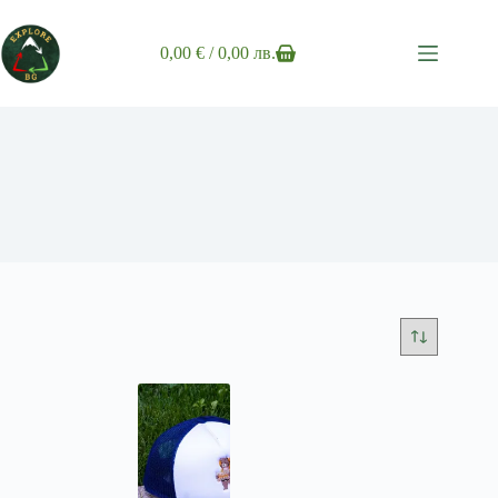
Skip
to
content
0,00
€
/ 0,00 лв.
Shopping
cart