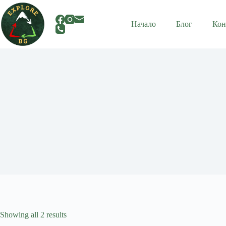
Skip
to
content
Начало
Блог
Кон
Showing all 2 results