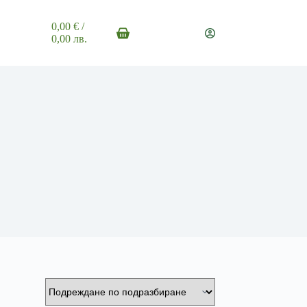
0,00
€
/
Shopping
0,00 лв.
cart