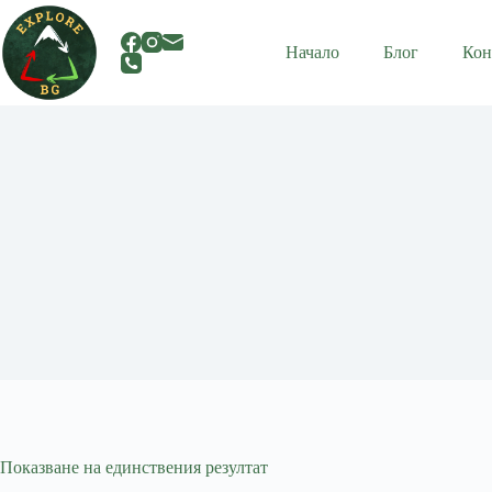
Skip
to
content
Начало
Блог
Кон
Показване на единствения резултат