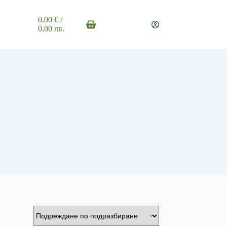
0,00
€
/
Shopping
0,00 лв.
cart