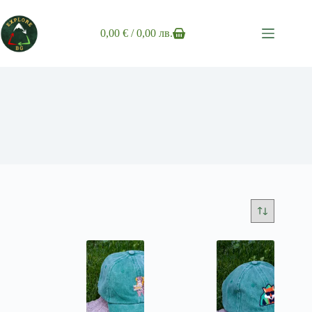
Skip
to
content
0,00
€
/ 0,00 лв.
Shopping
cart