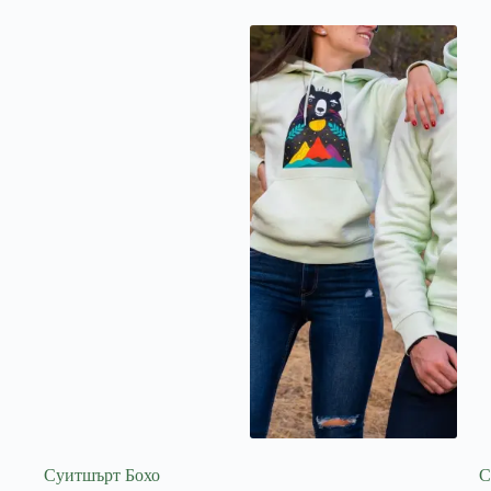
Суитшърт Бохо
С