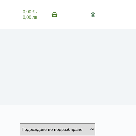
0,00
€
/
Shopping
0,00 лв.
cart