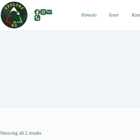
Skip
to
content
Начало
Блог
Кон
Showing all 2 results