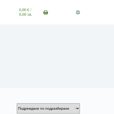
0,00
€
/
Shopping
0,00 лв.
cart