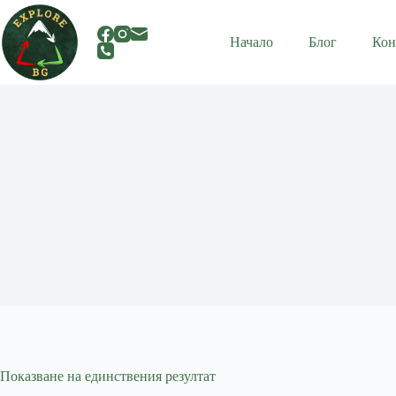
Skip
to
content
Начало
Блог
Кон
Показване на единствения резултат