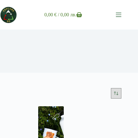
Skip
to
content
0,00
€
/ 0,00 лв.
Shopping
cart