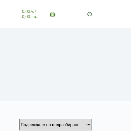
0,00
€
/
Shopping
0,00 лв.
cart