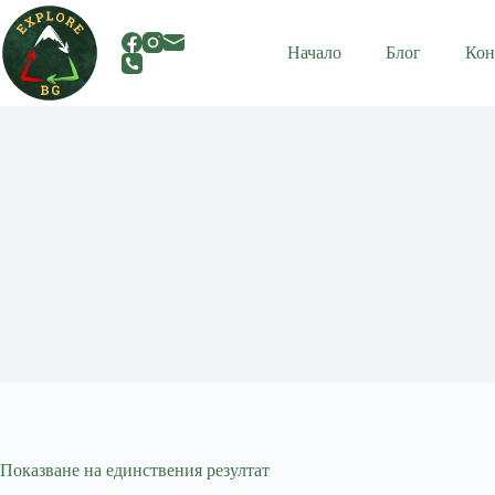
Skip
to
content
Начало
Блог
Кон
Показване на единствения резултат