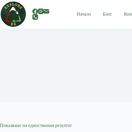
Skip
to
content
Начало
Блог
Кон
Показване на единствения резултат