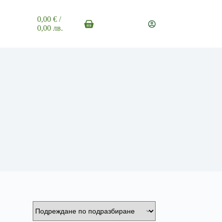
0,00
€
/
Shopping
0,00 лв.
cart