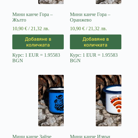
Мини канче Гора –
Мини канче Гора –
Жълто
Оранжево
10,90
€
/ 21,32 лв.
10,90
€
/ 21,32 лв.
Добавяне в
Добавяне в
количката
количката
Курс: 1 EUR = 1.95583
Курс: 1 EUR = 1.95583
BGN
BGN
Мини канче Зайче
Мини канче Извън