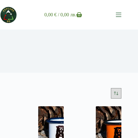
Skip
to
content
0,00
€
/ 0,00 лв.
Shopping
cart