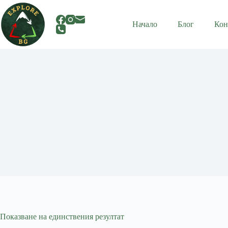
Skip
to
content
Начало
Блог
Кон
Показване на единствения резултат