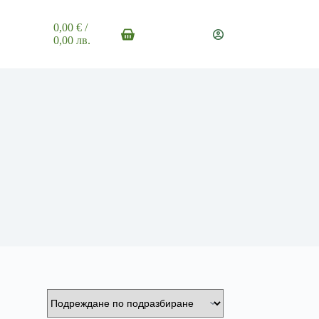
0,00
€
/
Shopping
0,00 лв.
cart