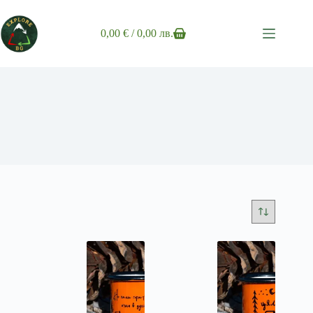
Skip
to
content
0,00
€
/ 0,00 лв.
Shopping
cart