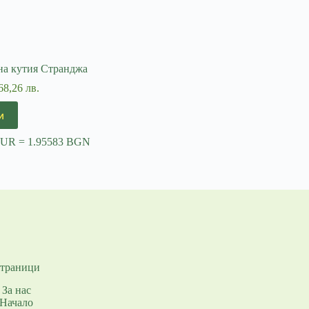
на кутия Странджа
68,26 лв.
и
EUR = 1.95583 BGN
траници
За нас
Начало