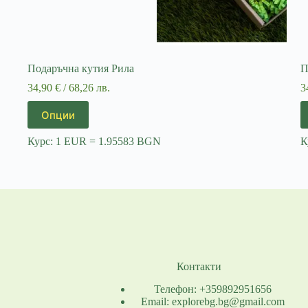
Подаръчна кутия Рила
П
34,90
€
/ 68,26 лв.
3
This
T
Опции
product
p
has
h
Курс: 1 EUR = 1.95583 BGN
К
multiple
m
variants.
va
The
T
options
o
may
m
be
b
chosen
c
on
o
the
t
product
p
Контакти
page
p
Телефон: +359892951656
Email: explorebg.bg@gmail.com