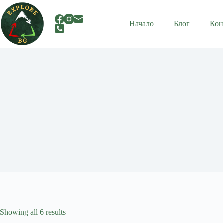
Skip
to
content
Начало
Блог
Кон
Showing all 6 results