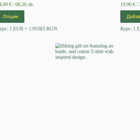
4,90
€
/ 68,26 лв.
19,90
€
/ 
his
Опции
Добав
roduct
as
урс: 1 EUR = 1.95583 BGN
Курс: 1 
ultiple
riants.
he
ptions
ay
e
hosen
n
he
roduct
age