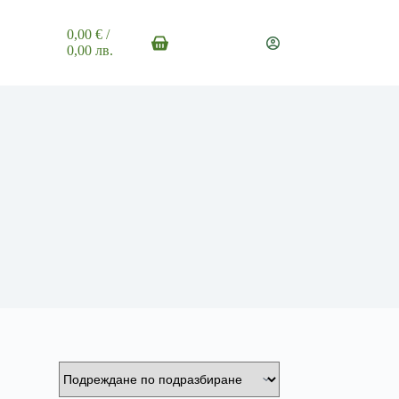
0,00
€
/
Shopping
0,00 лв.
cart