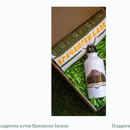
одаръчна кутия Врачански Балкан
Подаръчн