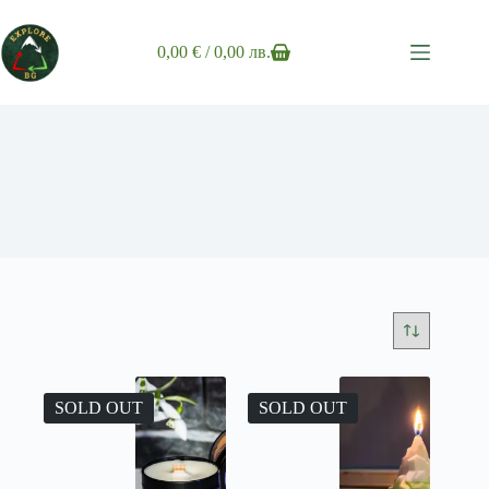
Skip
to
content
0,00
€
/ 0,00 лв.
Shopping
cart
SOLD OUT
SOLD OUT