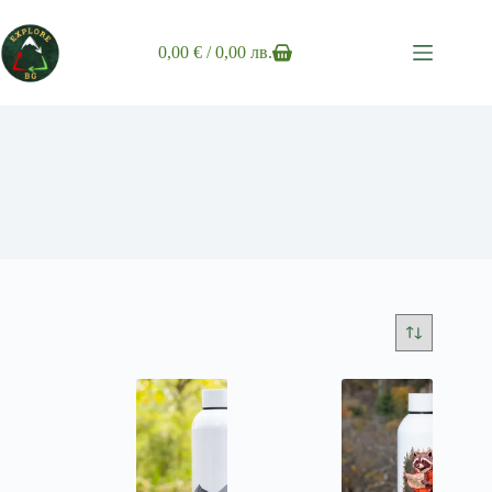
Skip
to
content
0,00
€
/ 0,00 лв.
Shopping
cart