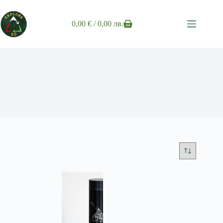
Skip
to
content
0,00
€
/ 0,00 лв.
Shopping
cart