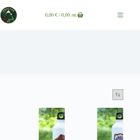
Skip
to
content
0,00
€
/ 0,00 лв.
Shopping
cart