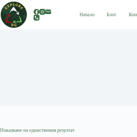
Skip
to
content
Начало
Блог
Кон
Показване на единствения резултат