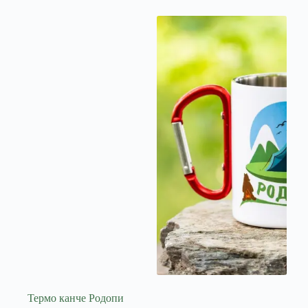
Термо канче Родопи