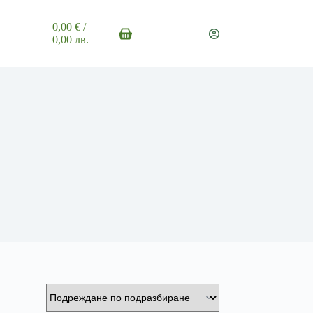
0,00
€
/
Shopping
0,00 лв.
cart