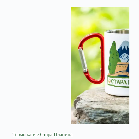
Термо канче Стара Планина