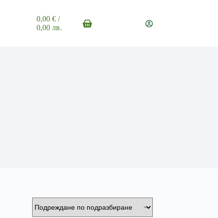
0,00
€
/
Shopping
0,00 лв.
cart