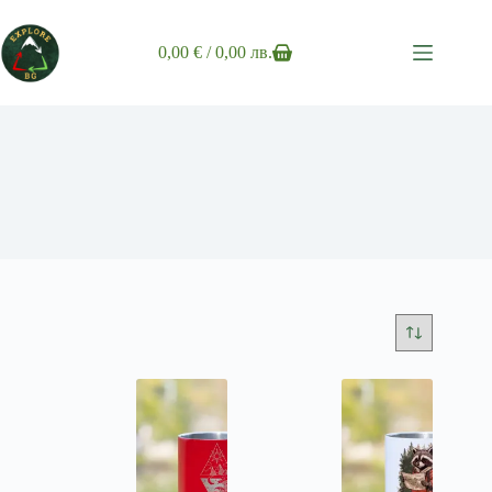
Skip
to
content
0,00
€
/ 0,00 лв.
Shopping
cart