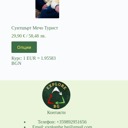
Суитшърт Мечо Турист
29,90
€
/ 58,48 лв.
This
Опции
product
has
Курс: 1 EUR = 1.95583
multiple
BGN
variants.
The
options
may
be
chosen
on
the
product
page
Контакти
Телефон: +359892951656
Email: explorebg.bg@gmail.com