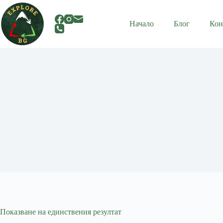
Skip
to
content
Начало
Блог
Кон
Показване на единствения резултат