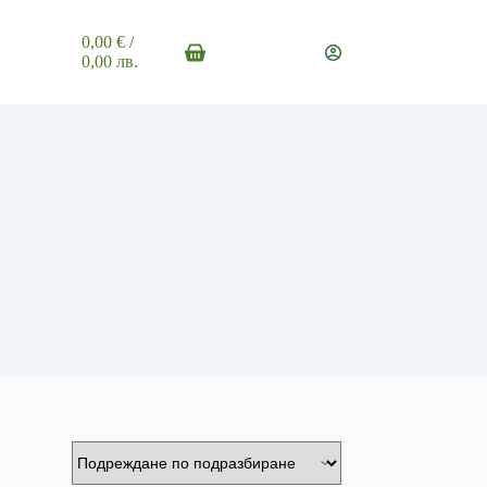
0,00
€
/
Shopping
0,00 лв.
cart