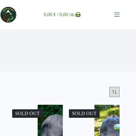
Skip
to
content
0,00
€
/ 0,00 лв.
Shopping
cart
SOLD OUT
SOLD OUT