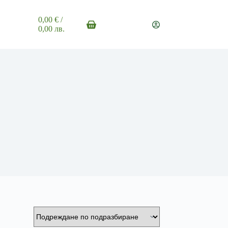
0,00
€
/
Shopping
0,00 лв.
cart