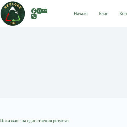
Skip
to
content
Начало
Блог
Кон
Показване на единствения резултат