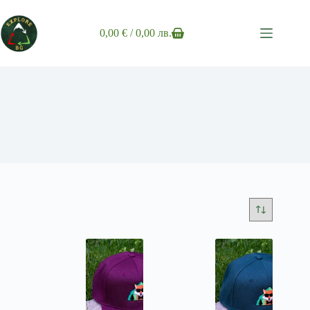
Skip
to
content
0,00
€
/ 0,00 лв.
Shopping
cart