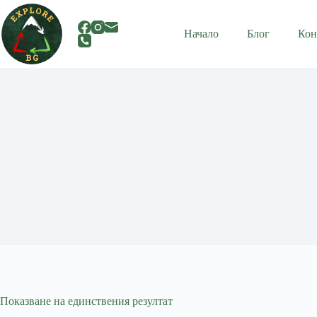
Skip
to
content
Начало
Блог
Кон
Показване на единствения резултат