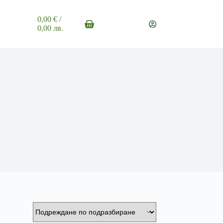
0,00
€
/
Shopping
0,00 лв.
cart