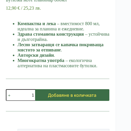
12,90
€
/ 25,23 лв.
Компактна и лека
– вместимост 800 мл,
идеална за планина и ежедневие.
Здрава стоманена конструкция
– устойчива
и дълготрайна.
Лесно затваращя се капачка покриваща
мястото за отпиване
.
Авторски дизайн
.
Многократна употрба
– екологична
алтернатива на пластмасовите бутилки.
количество
Добавяне в количката
за
Бутилка
Коте
планинар
800мл