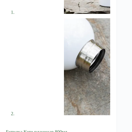
Бутилка Коте планинар 800мл