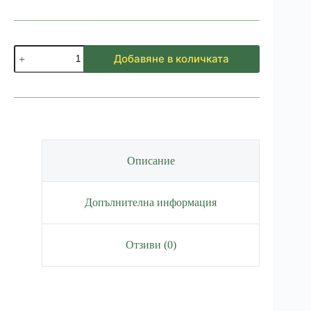
количество
Добавяне в количката
за
Бутилка
Перфектен
ден
800мл
Описание
Допълнителна информация
Отзиви (0)