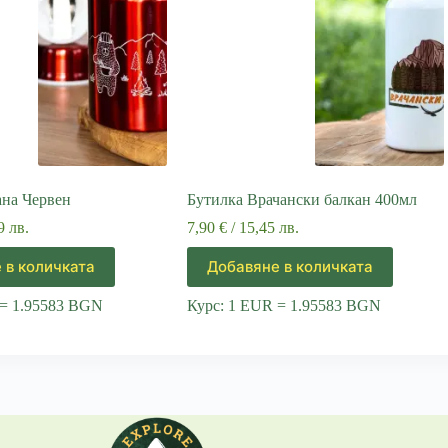
ана Червен
Бутилка Врачански балкан 400мл
9 лв.
7,90
€
/ 15,45 лв.
 в количката
Добавяне в количката
 = 1.95583 BGN
Курс: 1 EUR = 1.95583 BGN