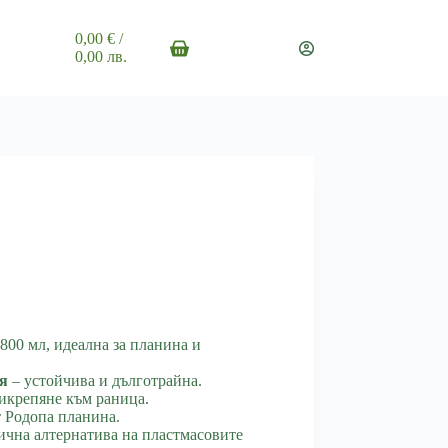
0,00
€
/
Shopping
0,00 лв.
cart
800 мл, идеална за планина и
я
– устойчива и дълготрайна.
икрепяне към раница.
 Родопа планина.
ична алтернатива на пластмасовите