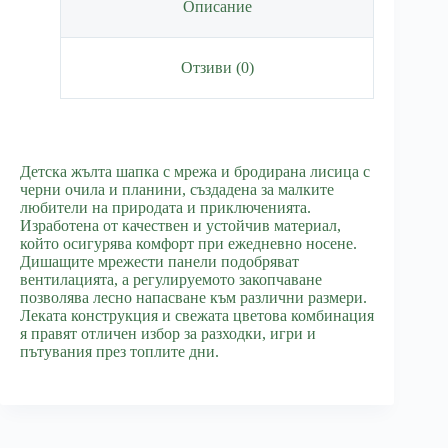
Жълта
Описание
Отзиви (0)
Детска жълта шапка с мрежа и бродирана лисица с
черни очила и планини, създадена за малките
любители на природата и приключенията.
Изработена от качествен и устойчив материал,
който осигурява комфорт при ежедневно носене.
Дишащите мрежести панели подобряват
вентилацията, а регулируемото закопчаване
позволява лесно напасване към различни размери.
Леката конструкция и свежата цветова комбинация
я правят отличен избор за разходки, игри и
пътувания през топлите дни.