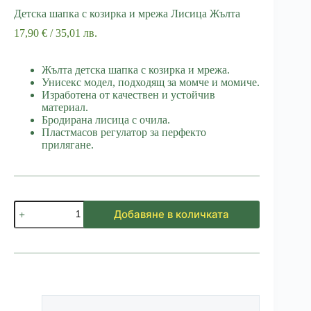
Детска шапка с козирка и мрежа Лисица Жълта
17,90
€
/ 35,01 лв.
Жълта детска шапка с козирка и мрежа.
Унисекс модел, подходящ за момче и момиче.
Изработена от качествен и устойчив
материал.
Бродирана лисица с очила.
Пластмасов регулатор за перфекто
прилягане.
количество
Добавяне в количката
за
Детска
шапка
с
козирка
и
мрежа
Лисица