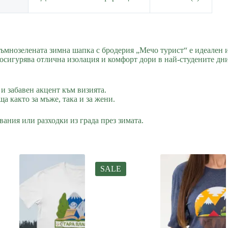
ъмнозелената зимна шапка с бродерия „Мечо турист“ е идеален и
осигурява отлична изолация и комфорт дори в най-студените дни.
и забавен акцент към визията.
а както за мъже, така и за жени.
ания или разходки из града през зимата.
SALE