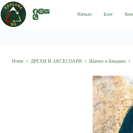
Skip
to
content
Начало
Блог
Кон
Home
ДРЕХИ И АКСЕСОАРИ
Шапки и Бандани