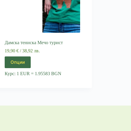
Дамска тениска Мечо турист
19,90
€
/ 38,92 лв.
This
Опции
product
has
Курс: 1 EUR = 1.95583 BGN
multiple
variants.
The
options
may
be
chosen
on
the
product
page