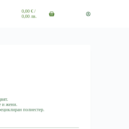
0,00
€
/
Shopping
0,00 лв.
cart
вят.
е и жени.
рециклиран полиестер.