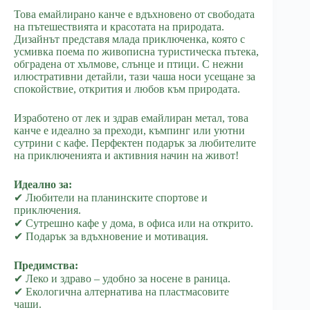
Това емайлирано канче е вдъхновено от свободата
на пътешествията и красотата на природата.
Дизайнът представя млада приключенка, която с
усмивка поема по живописна туристическа пътека,
обградена от хълмове, слънце и птици. С нежни
илюстративни детайли, тази чаша носи усещане за
спокойствие, открития и любов към природата.
Изработено от лек и здрав емайлиран метал, това
канче е идеално за преходи, къмпинг или уютни
сутрини с кафе. Перфектен подарък за любителите
на приключенията и активния начин на живот!
Идеално за:
✔ Любители на планинските спортове и
приключения.
✔ Сутрешно кафе у дома, в офиса или на открито.
✔ Подарък за вдъхновение и мотивация.
Предимства:
✔ Леко и здраво – удобно за носене в раница.
✔ Екологична алтернатива на пластмасовите
чаши.