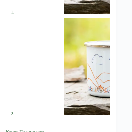
Канче Планинарка