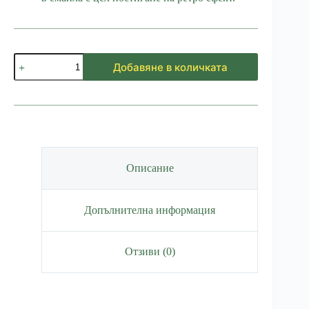
количество
Добавяне в количката
за
Канче
Планинарка
Описание
Допълнителна информация
Отзиви (0)