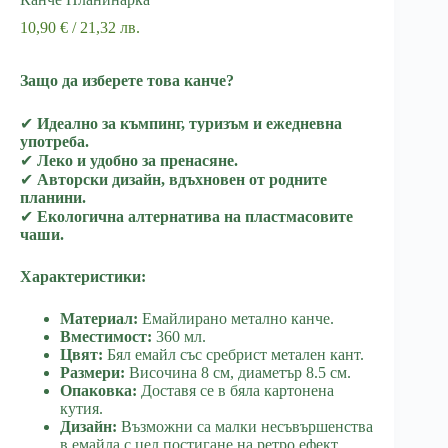
10,90
€
/ 21,32 лв.
Защо да изберете това канче?
✔
Идеално за къмпинг, туризъм и ежедневна
употреба.
✔
Леко и удобно за пренасяне.
✔
Авторски дизайн, вдъхновен от родните
планини.
✔
Екологична алтернатива на пластмасовите
чаши.
Характеристики:
Материал:
Емайлирано метално канче.
Вместимост:
360 мл.
Цвят:
Бял емайл със сребрист метален кант.
Размери:
Височина 8 см, диаметър 8.5 см.
Опаковка:
Доставя се в бяла картонена
кутия.
Дизайн:
Възможни са малки несъвършенства
в емайла с цел постигане на ретро ефект.