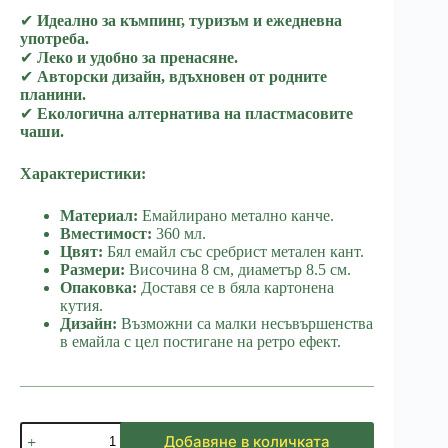
✔
Идеално за къмпинг, туризъм и ежедневна
употреба.
✔
Леко и удобно за пренасяне.
✔
Авторски дизайн, вдъхновен от родните
планини.
✔
Екологична алтернатива на пластмасовите
чаши.
Характеристики:
Материал:
Емайлирано метално канче.
Вместимост:
360 мл.
Цвят:
Бял емайл със сребрист метален кант.
Размери:
Височина 8 см, диаметър 8.5 см.
Опаковка:
Доставя се в бяла картонена
кутия.
Дизайн:
Възможни са малки несъвършенства
в емайла с цел постигане на ретро ефект.
количество
Добавяне в количката
за