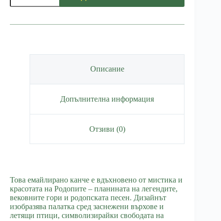
Канче
Родопи
Описание
Допълнителна информация
Отзиви (0)
Това емайлирано канче е вдъхновено от мистика и
красотата на Родопите – планината на легендите,
вековните гори и родопската песен. Дизайнът
изобразява палатка сред заснежени върхове и
летящи птици, символизирайки свободата на