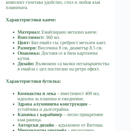
комплект съчетава удобство, стил и любов към
планината.
Характеристики канче:
Материал:
Емайлирано метално канче.
Вместимост:
360 мл.
Цвят:
Бял емайл със сребрист метален кант.
Размери:
Височина 8 см, диаметър 8.5 см.
Опаковка:
Доставя се в бяла картонена
кутия.
Дизайн:
Възможни са малки несъвършенства
в емайла с цел постигане на ретро ефект.
Характеристики бутилка:
Компактна и лека
– вместимост 400 мл,
идеална за планина и ежедневие.
Здрава алуминиева конструкция
–
устойчива и дълготрайна.
Капачка с карабинер
– лесно прикрепяне
към раница.
Авторски дизайн
– вдъхновен от Витоша.
Многократна употреба
– екологична