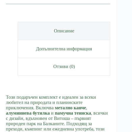
Витоша
Описание
Допълнителна информация
Отзиви (0)
Този подаръчен комплект е идеален за всеки
любител на природата и планинските
приключения. Включва
метално канче
,
алуминиева бутилка
и
памучна тениска
, всички
с дизайн, вдъхновен от Витоша – първият
природен парк на Балканите. Подходящ за
преходи, къмпинг или ежедневна употреба, този