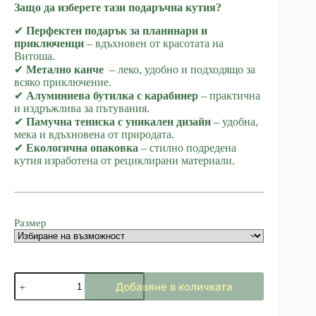
Защо да изберете тази подаръчна кутия?
✔
Перфектен подарък за планинари и
приключенци
– вдъхновен от красотата на
Витоша.
✔
Метално канче
– леко, удобно и подходящо за
всяко приключение.
✔
Алуминиева бутилка с карабинер
– практична
и издръжлива за пътувания.
✔
Памучна тениска с уникален дизайн
– удобна,
мека и вдъхновена от природата.
✔
Екологична опаковка
– стилно подредена
кутия изработена от рециклирани материали.
Размер
количество
Добавяне в количката
за
Подаръчна
кутия