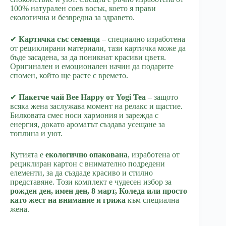
100% натурален соев восък, което я прави
екологична и безвредна за здравето.
✔
Картичка със семенца
– специално изработена
от рециклирани материали, тази картичка може да
бъде засадена, за да поникнат красиви цветя.
Оригинален и емоционален начин да подарите
спомен, който ще расте с времето.
✔
Пакетче чай Bee Happy от Yogi Tea
– защото
всяка жена заслужава момент на релакс и щастие.
Билковата смес носи хармония и зарежда с
енергия, докато ароматът създава усещане за
топлина и уют.
Кутията е
екологично опакована
, изработена от
рециклиран картон с внимателно подредени
елементи, за да създаде красиво и стилно
представяне. Този комплект е чудесен избор за
рожден ден, имен ден, 8 март, Коледа или просто
като жест на внимание и грижа
към специална
жена.