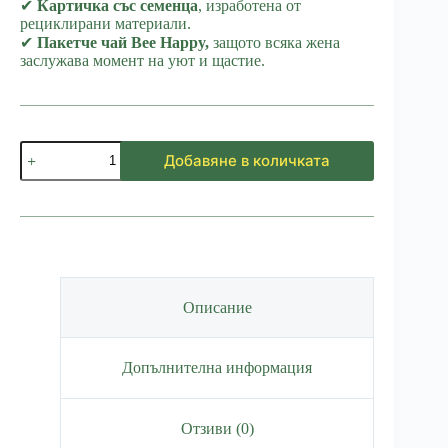
✔
Картичка със семенца
, изработена от
рециклирани материали.
✔
Пакетче чай Bee Happy,
защото всяка жена
заслужава момент на уют и щастие.
количество
Добавяне в количката
за
Подаръчна
кутия
За
нея
Описание
Допълнителна информация
Отзиви (0)