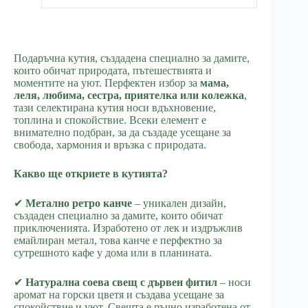
Подаръчна кутия, създадена специално за дамите,
които обичат природата, пътешествията и
моментите на уют. Перфектен избор за
мама,
леля, любима, сестра, приятелка или колежка
,
тази селектирана кутия носи вдъхновение,
топлина и спокойствие. Всеки елемент е
внимателно подбран, за да създаде усещане за
свобода, хармония и връзка с природата.
Какво ще откриете в кутията?
✔
Метално ретро канче
– уникален дизайн,
създаден специално за дамите, които обичат
приключенията. Изработено от лек и издръжлив
емайлиран метал, това канче е перфектно за
сутрешното кафе у дома или в планината.
✔
Натурална соева свещ с дървен фитил
– носи
аромат на горски цветя и създава усещане за
спокойствие и уют. Свещта е ръчно изработена от