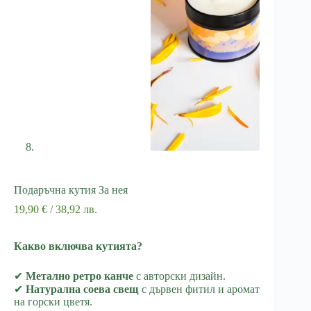
Подаръчна кутия За нея
19,90
€
/ 38,92 лв.
Какво включва кутията?
✔
Метално ретро канче
с авторски дизайн.
✔
Натурална соева свещ
с дървен фитил и аромат
на горски цветя.