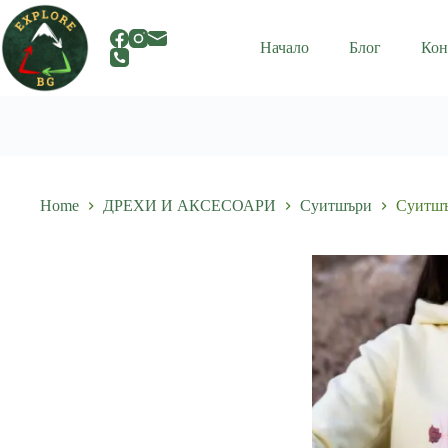
Skip
to
content
Начало
Блог
Кон
Home
ДРЕХИ И АКСЕСОАРИ
Суитшъри
Суитшъ