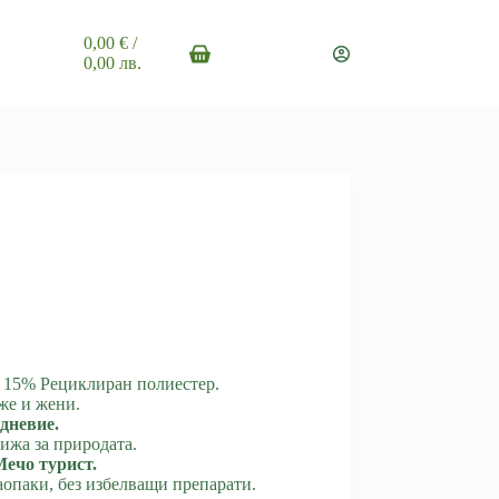
0,00
€
/
Shopping
0,00 лв.
cart
15% Рециклиран полиестер.
же и жени.
едневие.
рижа за природата.
Мечо турист.
аопаки, без избелващи препарати.