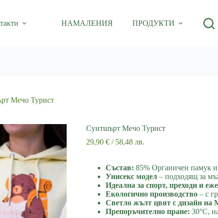
такти
НАМАЛЕНИЯ
ПРОДУКТИ
рт Мечо Турист
Суитшърт Мечо Турист
29,90
€
/ 58,48 лв.
Състав:
85% Органичен памук и 
Унисекс модел
– подходящ за мъ
Идеална за спорт, преходи и еж
Екологично производство
– с г
Светло жълт цвят с дизайн на 
Препоръчително пране:
30°C, н