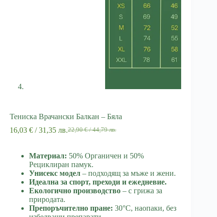
Тениска Врачански Балкан – Бяла
16,03
€
/ 31,35 лв.
22,90
€
/ 44,79 лв.
Original
Текущата
price
цена
was:
е:
Материал:
50% Органичен и 50%
22,90 €
16,03 €
Рециклиран памук.
/
/
Унисекс модел
– подходящ за мъже и жени.
44,79 лв..
31,35 лв..
Идеална за спорт, преходи и ежедневие.
Екологично производство
– с грижа за
природата.
Препоръчително пране:
30°C, наопаки, без
избелващи препарати.