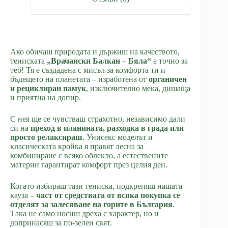
Ако обичаш природата и държиш на качеството,
тениската
„Врачански Балкан – Бяла“
е точно за
теб! Тя е създадена с мисъл за комфорта ти и
бъдещето на планетата – изработена от
органичен
и рециклиран памук
, изключително мека, дишаща
и приятна на допир.
С нея ще се чувстваш страхотно, независимо дали
си на
преход в планината, разходка в града или
просто релаксираш
. Унисекс моделът и
класическата кройка я правят лесна за
комбиниране с всяко облекло, а естествените
материи гарантират комфорт през целия ден.
Когато избираш тази тениска, подкрепяш нашата
кауза –
част от средствата от всяка покупка се
отделят за залесяване на горите в България
.
Така не само носиш дреха с характер, но и
допринасяш за по-зелен свят.