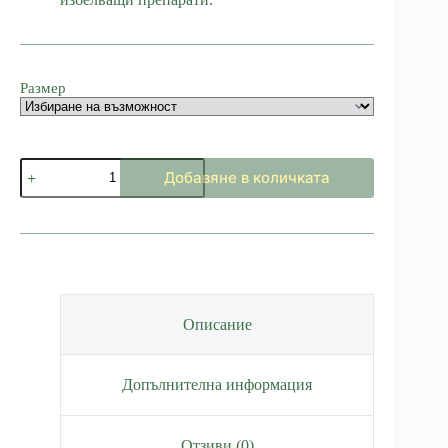
Размер
количество
Добавяне в количката
за
Тениска
Врачански
Балкан
-
Бяла
Описание
Допълнителна информация
Отзиви (0)