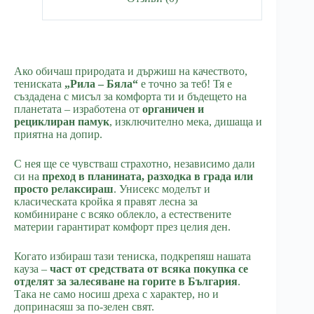
Ако обичаш природата и държиш на качеството,
тениската
„Рила – Бяла“
е точно за теб! Тя е
създадена с мисъл за комфорта ти и бъдещето на
планетата – изработена от
органичен и
рециклиран памук
, изключително мека, дишаща и
приятна на допир.
С нея ще се чувстваш страхотно, независимо дали
си на
преход в планината, разходка в града или
просто релаксираш
. Унисекс моделът и
класическата кройка я правят лесна за
комбиниране с всяко облекло, а естествените
материи гарантират комфорт през целия ден.
Когато избираш тази тениска, подкрепяш нашата
кауза –
част от средствата от всяка покупка се
отделят за залесяване на горите в България
.
Така не само носиш дреха с характер, но и
допринасяш за по-зелен свят.