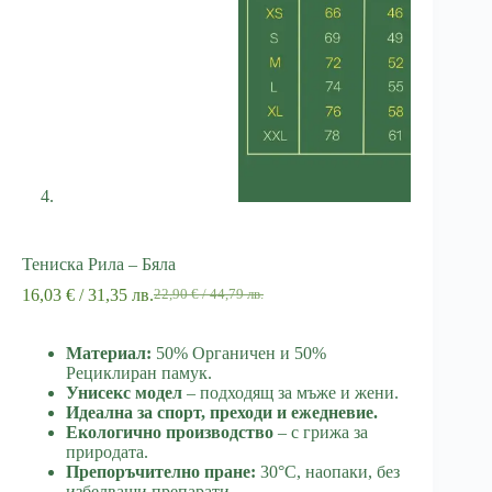
Тениска Рила – Бяла
16,03
€
/ 31,35 лв.
22,90
€
/ 44,79 лв.
Original
Текущата
price
цена
was:
е:
Материал:
50% Органичен и 50%
22,90 €
16,03 €
Рециклиран памук.
/
/
Унисекс модел
– подходящ за мъже и жени.
44,79 лв..
31,35 лв..
Идеална за спорт, преходи и ежедневие.
Екологично производство
– с грижа за
природата.
Препоръчително пране:
30°C, наопаки, без
избелващи препарати.