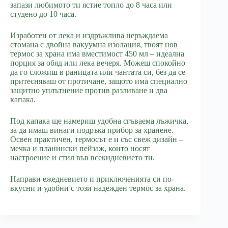
запази любимото ти ястие топло до 8 часа или
студено до 10 часа.
Изработен от лека и издръжлива неръждаема
стомана с двойна вакуумна изолация, твоят нов
термос за храна има вместимост 450 мл – идеална
порция за обяд или лека вечеря. Можеш спокойно
да го сложиш в раницата или чантата си, без да се
притесняваш от протичане, защото има специално
защитно уплътнение против разливане и два
капака.
Под капака ще намериш удобна сгъваема лъжичка,
за да имаш винаги подръка прибор за хранене.
Освен практичен, термосът е и със свеж дизайн –
мечка и планински пейзаж, които носят
настроение и стил във всекидневието ти.
Направи ежедневието и приключенията си по-
вкусни и удобни с този надежден термос за храна.