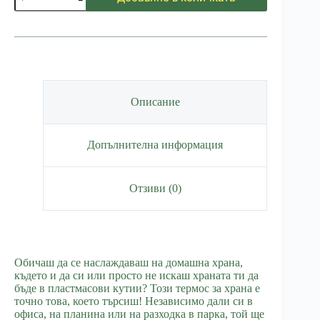
за
Термос
за
храна
Син
Описание
Допълнителна информация
Отзиви (0)
Обичаш да се наслаждаваш на домашна храна,
където и да си или просто не искаш храната ти да
бъде в пластмасови кутии? Този термос за храна е
точно това, което търсиш! Независимо дали си в
офиса, на планина или на разходка в парка, той ще