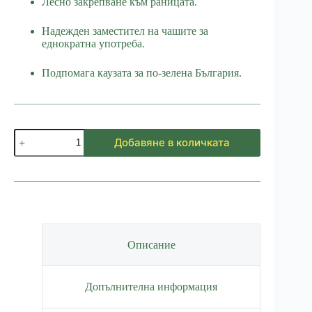
Лесно закрепване към раницата.
Надежден заместител на чашите за
еднократна употреба.
Подпомага каузата за по-зелена България.
количество
Добавяне в количката
за
Термо
канче
Лисица
Фотограф
Описание
Допълнителна информация