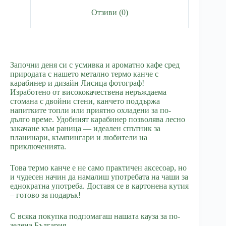
Отзиви (0)
Започни деня си с усмивка и ароматно кафе сред
природата с нашето метално термо канче с
карабинер и дизайн Лисица фотограф!
Изработено от висококачествена неръждаема
стомана с двойни стени, канчето поддържа
напитките топли или приятно охладени за по-
дълго време. Удобният карабинер позволява лесно
закачане към раница — идеален спътник за
планинари, къмпингари и любители на
приключенията.
Това термо канче е не само практичен аксесоар, но
и чудесен начин да намалиш употребата на чаши за
еднократна употреба. Доставя се в картонена кутия
– готово за подарък!
С всяка покупка подпомагаш нашата кауза за по-
зелена България.