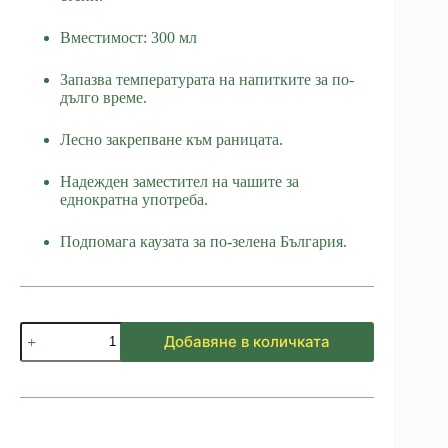
Вместимост: 300 мл
Запазва температурата на напитките за по-
дълго време.
Лесно закрепване към раницата.
Надежден заместител на чашите за
еднократна употреба.
Подпомага каузата за по-зелена България.
количество
Добавяне в количката
за
Термо
канче
Мечка
страх