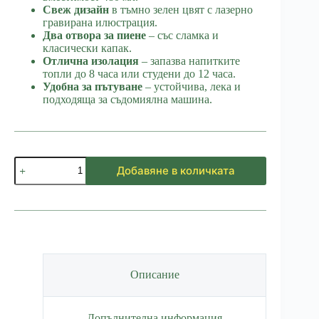
Свеж дизайн
в тъмно зелен цвят с лазерно
гравирана илюстрация.
Два отвора за пиене
– със сламка и
класически капак.
Отлична изолация
– запазва напитките
топли до 8 часа или студени до 12 часа.
Удобна за пътуване
– устойчива, лека и
подходяща за съдомиялна машина.
количество
Добавяне в количката
за
Термо
чаша
Чай
Описание
Допълнителна информация