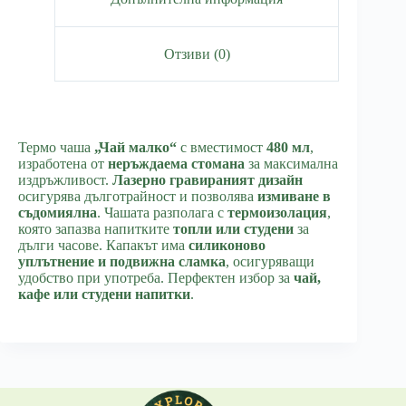
Отзиви (0)
Термо чаша
„Чай малко“
с вместимост
480 мл
,
изработена от
неръждаема стомана
за максимална
издръжливост.
Лазерно гравираният дизайн
осигурява дълготрайност и позволява
измиване в
съдомиялна
. Чашата разполага с
термоизолация
,
която запазва напитките
топли или студени
за
дълги часове. Капакът има
силиконово
уплътнение и подвижна сламка
, осигуряващи
удобство при употреба. Перфектен избор за
чай,
кафе или студени напитки
.